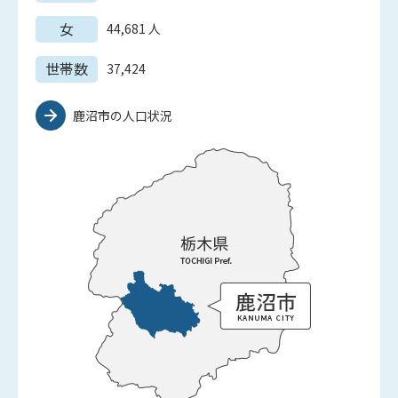
女
44,681
人
世帯数
37,424
鹿沼市の人口状況