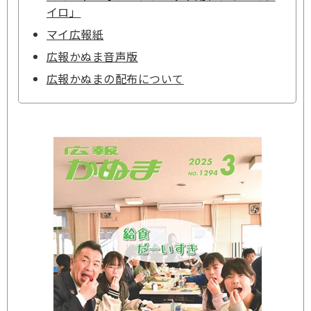
イロ」
マイ広報紙
広報かぬま音声版
広報かぬまの配布について