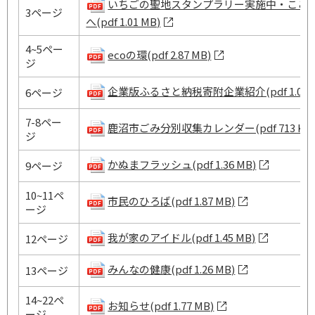
いちごの聖地スタンプラリー実施中・ここ
3ページ
へ(pdf 1.01 MB)
4~5ペー
ecoの環(pdf 2.87 MB)
ジ
企業版ふるさと納税寄附企業紹介(pdf 1.06 M
6ページ
7-8ペー
鹿沼市ごみ分別収集カレンダー(pdf 713 KB
ジ
かぬまフラッシュ(pdf 1.36 MB)
9ページ
10~11ペ
市民のひろば(pdf 1.87 MB)
ージ
我が家のアイドル(pdf 1.45 MB)
12ページ
みんなの健康(pdf 1.26 MB)
13ページ
14~22ペ
お知らせ(pdf 1.77 MB)
ージ