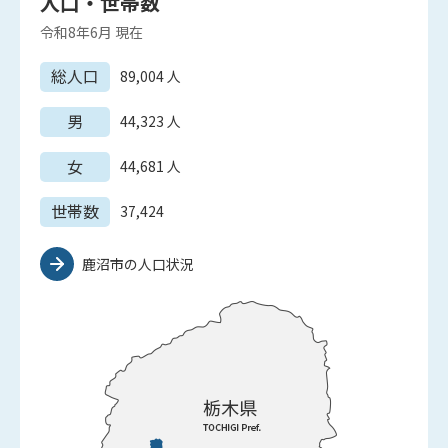
人口・世帯数
令和8年6月
現在
総人口
89,004
人
男
44,323
人
女
44,681
人
世帯数
37,424
鹿沼市の人口状況