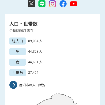
人口・世帯数
令和8年6月
現在
総人口
89,004
人
男
44,323
人
女
44,681
人
世帯数
37,424
鹿沼市の人口状況