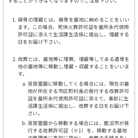
することができなくなりますのでご注意下さい。
焼骨の埋蔵とは、焼骨を墓地に納めることをいい
ます。この場合、死体火葬許可証を墓所永代使用
許可証に添えて生活課生活係に提出し、埋蔵する
日をお届け下さい。
改葬とは、墓地等に埋葬、埋蔵等してある遺骨を
他の墓地等に移動し埋蔵・収蔵することをいいま
す。
見笹霊園に移動してくる場合には、現在の墓
地が所在する市区町村長の発行する改葬許可
証を墓所永代使用許可証に添えて、事前に生
活課生活係に提出し、改葬する日をお届け下
さい。
見笹霊園から移動する場合には、鹿沼市が発
行する改葬許可証（※1）を、移動する墓地
の管理者に事前に提出し、改葬の手続きをし