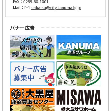
FAX：
0289-60-1001
Mail：
seikatsu@city.kanuma.lg.jp
バナー広告