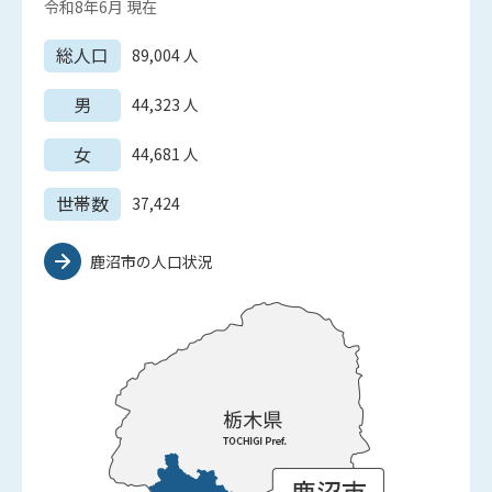
令和8年6月
現在
総人口
89,004
人
男
44,323
人
女
44,681
人
世帯数
37,424
鹿沼市の人口状況