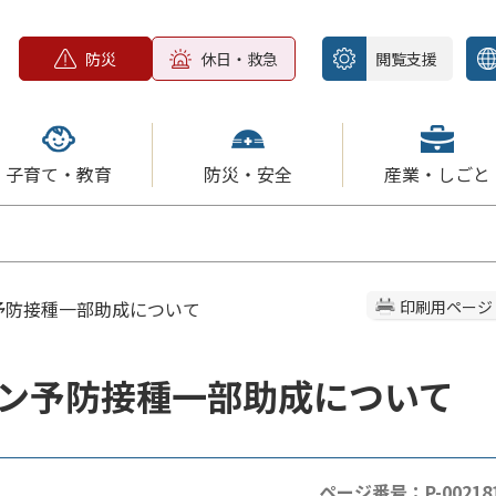
防災
休日・救急
閲覧支援
子育て・教育
防災・安全
産業・しごと
予防接種一部助成について
印刷用ページ
ン予防接種一部助成について
ページ番号：P-00218