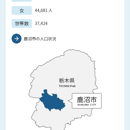
女
44,681
人
世帯数
37,424
鹿沼市の人口状況