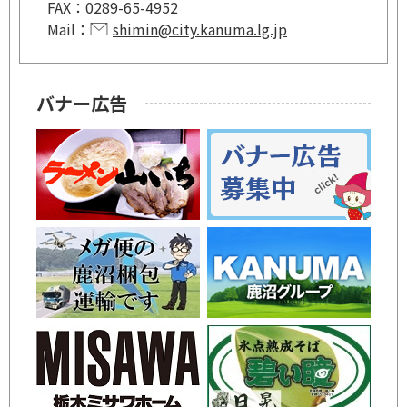
FAX：
0289-65-4952
Mail：
shimin@city.kanuma.lg.jp
バナー広告