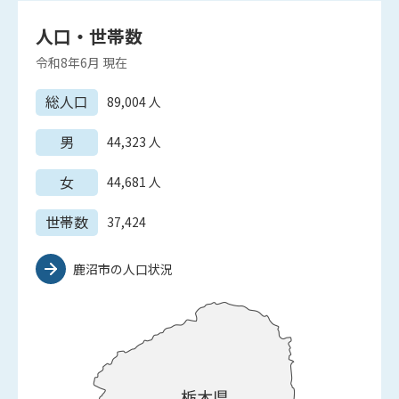
人口・世帯数
令和8年6月
現在
総人口
89,004
人
男
44,323
人
女
44,681
人
世帯数
37,424
鹿沼市の人口状況