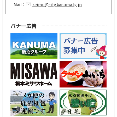
Mail：
zeimu@city.kanuma.lg.jp
バナー広告