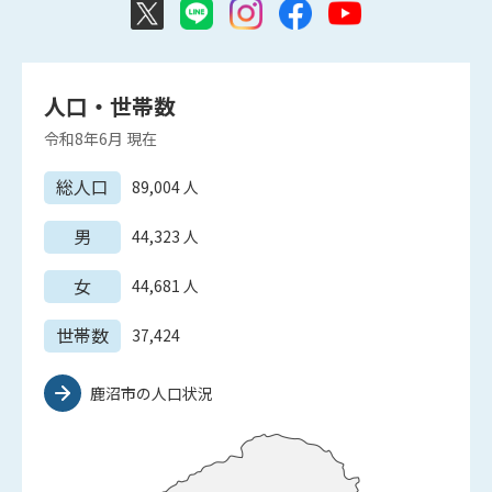
人口・世帯数
令和8年6月
現在
総人口
89,004
人
男
44,323
人
女
44,681
人
世帯数
37,424
鹿沼市の人口状況