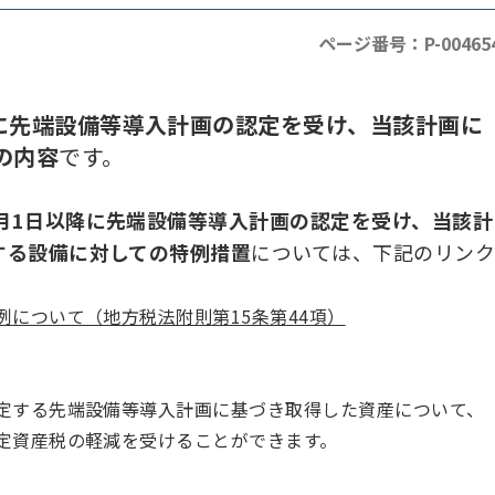
ページ番号：P-00465
でに先端設備等導入計画の認定を受け、当該計画に
の内容
です。
4月1日以降に先端設備等導入計画の認定を受け、当該計
する設備に対しての特例措置
については、
下記のリン
について（地方税法附則第15条第44項）
定する先端設備等導入計画に基づき取得した資産について、
定資産税の軽減を受けることができます。