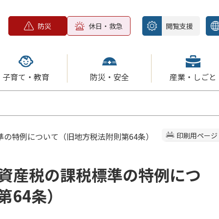
防災
休日・救急
閲覧支援
子育て・教育
防災・安全
産業・しごと
準の特例について（旧地方税法附則第64条）
印刷用ページ
資産税の課税標準の特例につ
第64条）