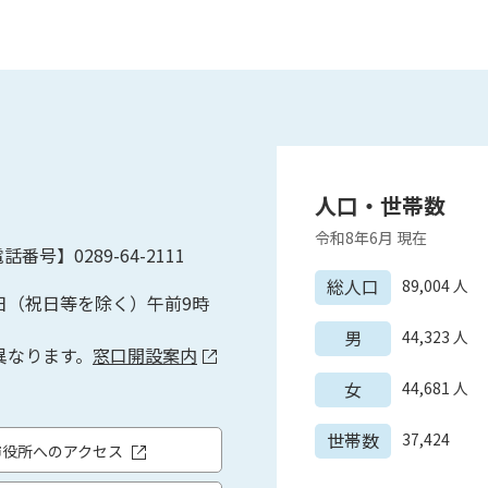
人口・世帯数
令和8年6月
現在
話番号】0289-64-2111
総人口
89,004
人
日（祝日等を除く）午前9時
男
44,323
人
異なります。
窓口開設案内
女
44,681
人
世帯数
37,424
市役所へのアクセス