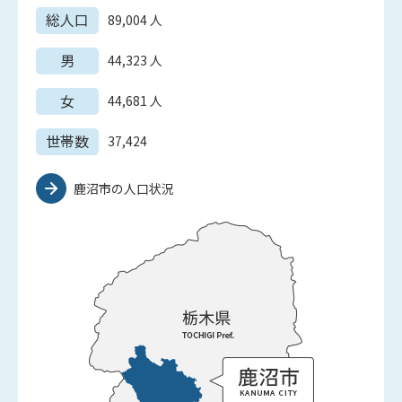
総人口
89,004
人
男
44,323
人
女
44,681
人
世帯数
37,424
鹿沼市の人口状況