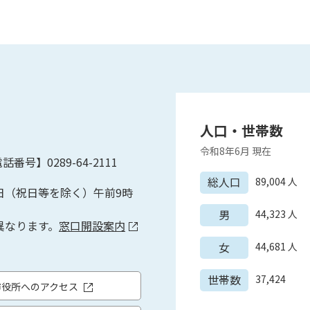
人口・世帯数
令和8年6月
現在
話番号】0289-64-2111
総人口
89,004
人
日（祝日等を除く）午前9時
男
44,323
人
異なります。
窓口開設案内
女
44,681
人
世帯数
37,424
市役所へのアクセス