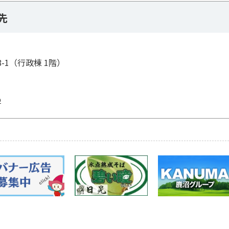
先
8-1（行政棟 1階）
p