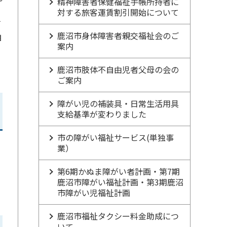
精神障害者保健福祉手帳所持者に
対する旅客運賃割引開始について
す
鹿沼市身体障害者親交福祉会のご
自
案内
鹿沼市肢体不自由児者父母の会の
ご案内
障がい児の補装具・日常生活用具
支給基準が変わりました
市の障がい福祉サービス(単独事
業）
第6期かぬま障がい者計画・第7期
鹿沼市障がい福祉計画・第3期鹿沼
市障がい児福祉計画
鹿沼市福祉タクシー料金助成につ
いて