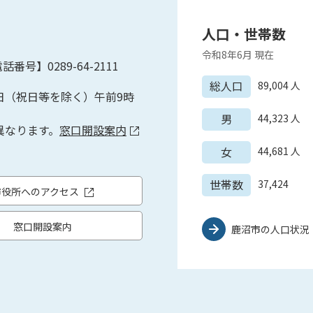
人口・世帯数
令和8年6月
現在
話番号】0289-64-2111
総人口
89,004
人
日（祝日等を除く）午前9時
男
44,323
人
異なります。
窓口開設案内
女
44,681
人
世帯数
37,424
市役所へのアクセス
窓口開設案内
鹿沼市の人口状況