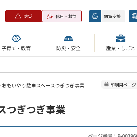
防災
休日・救急
閲覧支援
子育て・教育
防災・安全
産業・しごと
> おもいやり駐車スペースつぎつぎ事業
印刷用ページ
スつぎつぎ事業
ページ番号：P-00396