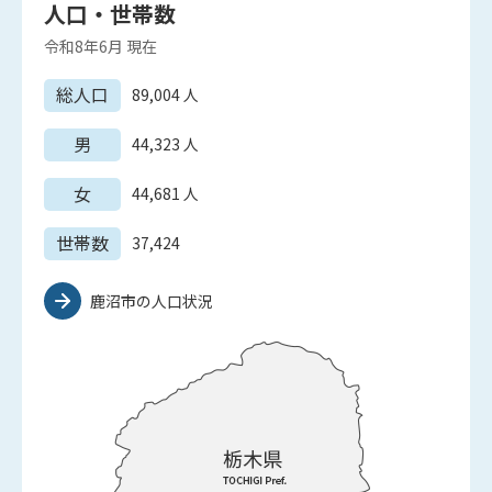
人口・世帯数
令和8年6月
現在
総人口
89,004
人
男
44,323
人
女
44,681
人
世帯数
37,424
鹿沼市の人口状況