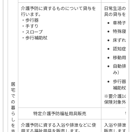
介護予防に資するものについて貸与を
日常生活の自
行います。
具の貸与を行
・歩行器
車椅子、
・手すり
特殊寝台
・スロープ
・歩行補助杖
床ずれ防
認知症老
移動用リ
自動排泄
み）
歩行器 
居
補助杖
宅
で
※要介護1の
の
保険対象外に
暮
ら
特定介護予防福祉用具販売
特
し
介護予防に資する入浴や排泄などに使
入浴や排泄な
を
用する福祉用具を販売します。
販売します。
支