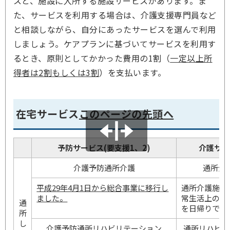
スと、施設に入所する施設サービスがあります。ま
た、サービスを利用する場合は、介護支援専門員など
と相談しながら、自分にあったサービスを選んで利用
しましょう。ケアプランに基づいてサービスを利用す
るとき、原則としてかかった費用の1割（
一定以上所
得者は2割もしくは3割
）を支払います。
在宅サービス
このページの先頭へ
予防サービス(要支援1、2)
介護サー
介護予防通所介護
通所介
平成29年4月1日から総合事業に移行し
通所介護施設
ました。
常生活上の支
通
を日帰りで行
所
し
介護予防通所リハビリテーション
通所リハビリ