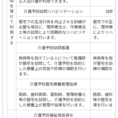
問
る入浴介護が利用できます。
を
受
介護予防訪問リハビリテーション
訪問リ
け
て
居宅での生活行為を向上させる訓練が
居宅での生活
利
必要な場合に、理学療法士、作業療法
に、理学療法
用
士等の訪問により短期的なリハビリテ
によりリハビ
す
ーションを行います。
す。
る
介護予防訪問看護
疾病等を抱えている人について看護師
疾病等を抱え
が居宅を訪問して、介護予防を目的と
が居宅を訪問
した療養上の世話や診療の補助を行い
療の補助を行
ます。
介護予防居宅療養管理指導
居
医師、歯科医師、薬剤師、管理栄養士
医師、歯科医
等が居宅を訪問し、介護予防を目的と
等が居宅を訪
した療養上の管理や指導を行います。
導を行います
介護予防福祉用具貸与