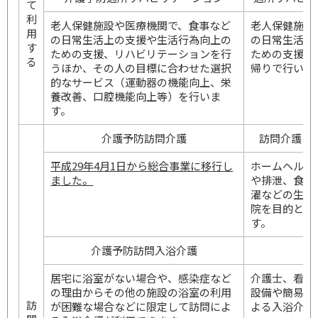
て
利
老人保健施設や医療機関で、食事など
老人保健施設
用
の日常生活上の支援や生活行為向上の
の日常生活上
す
ための支援、リハビリテーションを行
ための支援、
る
うほか、その人の目標に合わせた選択
帰りで行いま
的なサービス（運動器の機能向上、栄
養改善、口腔機能向上等）を行いま
す。
介護予防訪問介護
訪問介護（
平成29年4月1日から総合事業に移行し
ホームヘルパ
ました。
や排泄、食事
濯などの生活
院を目的とし
す。
介護予防訪問入浴介護
居宅に浴室がない場合や、感染症など
介護士、看護
の理由からその他の施設の浴室の利用
設備や簡易浴
訪
が困難な場合などに限定して訪問によ
よる入浴介助