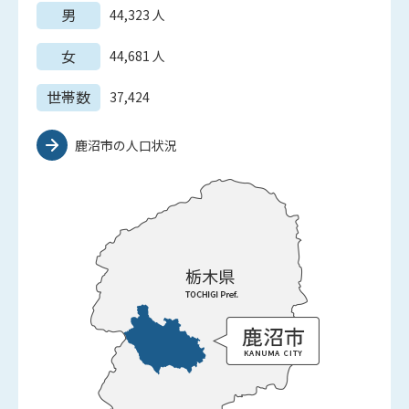
男
44,323
人
女
44,681
人
世帯数
37,424
鹿沼市の人口状況