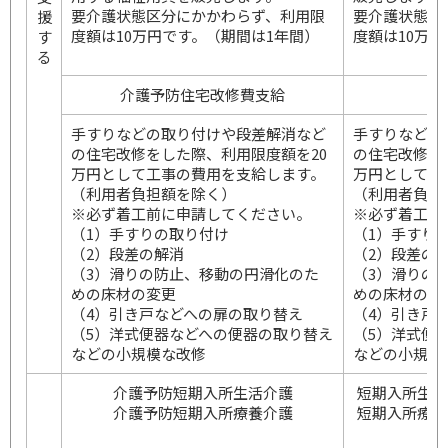
要介護状態区分にかかわらず、利用限
要介護状態区
援
度額は10万円です。（期間は1年間）
度額は10万
す
る
介護予防住宅改修費支給
住
手すりなどの取り付けや段差解消など
手すりなどの
の住宅改修をした際、利用限度額を20
の住宅改修を
万円として工事の費用を支給します。
万円として工
（利用者負担額を除く）
（利用者負担
※必ず着工前に申請してください。
※必ず着工前
（1）手すりの取り付け
（1）手すり
（2）段差の解消
（2）段差の
（3）滑りの防止、移動の円滑化のた
（3）滑りの
めの床材の変更
めの床材の変
（4）引き戸などへの扉の取り替え
（4）引き戸
（5）洋式便器などへの便器の取り替え
（5）洋式便
などの小規模な改修
などの小規模
介護予防短期入所生活介護
短期入所生活
介護予防短期入所療養介護
短期入所療養