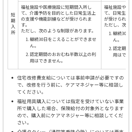
福祉施設や医療施設に短期間入所し
福祉施設や医
て、介護予防を目的とした日常生活上
て、日常生活
短
の支援や機能訓練などが受けられま
が受けられま
期
す。
ただし、次の
入
ただし、次のような制限があります。
所
継続30
継続30日をこえることができませ
ん。
ん。
認定期間
認定期間のおおむね半数以上の利
用はでき
用はできません。
住宅改修費支給については事前申請が必要ですの
で、改修を行う前に、ケアマネジャー等に相談し
てください。
福祉用具購入については指定を受けていない事業
所で購入した場合、保険給付の対象外となります
ので、購入前にケアマネジャー等に相談してくだ
さい。
介護タクシー（通院等乗降介助）については要支