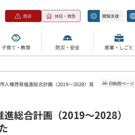
防災
休日・救急
閲覧支援
子育て・教育
防災・安全
産業・しごと
沼市人権啓発推進総合計画（2019～2028）見
印刷用ページ
進総合計画（2019～2028）
た