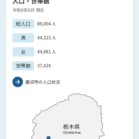
人口・世帯数
令和8年6月
現在
総人口
89,004
人
男
44,323
人
女
44,681
人
世帯数
37,424
鹿沼市の人口状況