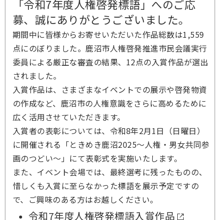
「令和7年度人権啓発標語」へのご応
募、誠にありがとうございました。
期間中に皆様からお寄せいただいた作品総数は1,559
点にのぼりました。鹿沼市人権啓発推進市民会議実行
委員による厳正な審査の結果、12点の入賞作品が選出
されました。
入賞作品は、さまざまなイベントでの展示や啓発物資
の作成など、鹿沼市の人権意識をさらに高めるために
広く活用させていただきます。
入賞者の表彰については、令和8年2月1日（日曜日）
に開催される「ときめき鹿沼2025～人権・男女共同参
画のつどい～」にて表彰式を実施いたします。
また、イベント会場では、最終選考に残ったものの、
惜しくも入賞に至らなかった標語を展示予定ですの
で、ご興味のある方はお越しください。
令和7年度人権啓発標語入賞作品