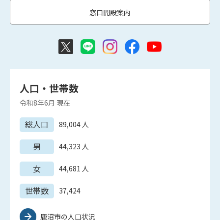
窓口開設案内
人口・世帯数
令和8年6月
現在
総人口
89,004
人
男
44,323
人
女
44,681
人
世帯数
37,424
鹿沼市の人口状況