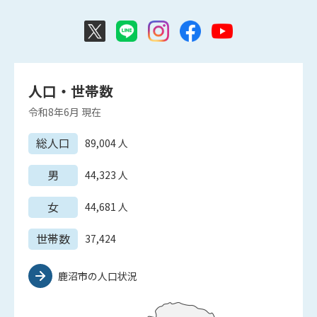
人口・世帯数
令和8年6月
現在
総人口
89,004
人
男
44,323
人
女
44,681
人
世帯数
37,424
鹿沼市の人口状況