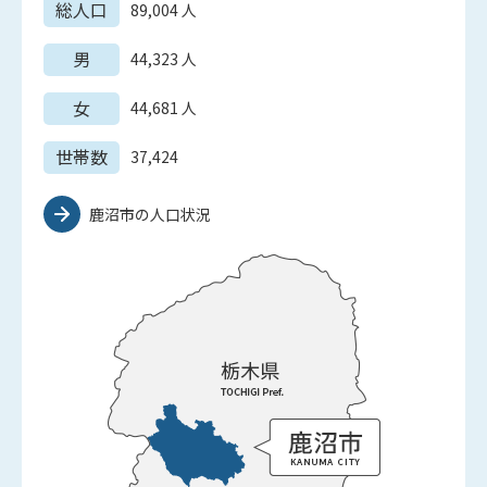
総人口
89,004
人
男
44,323
人
女
44,681
人
世帯数
37,424
鹿沼市の人口状況