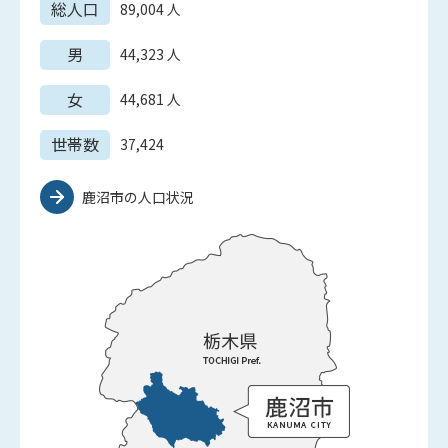
総人口
89,004
人
男
44,323
人
女
44,681
人
世帯数
37,424
鹿沼市の人口状況