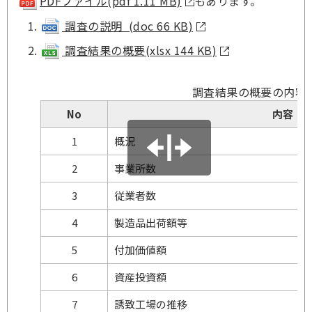
PDFファイル(pdf 1.11 MB)
もあります。
調査の説明 (doc 66 KB)
調査結果の概要(xlsx 144 KB)
調査結果の概要の内容
No
内容
1
概況
2
事業所数
3
従業者数
4
製造品出荷額等
5
付加価値額
6
資産投資額
7
誘致工場の推移