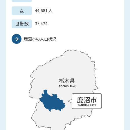
女
44,681
人
世帯数
37,424
鹿沼市の人口状況