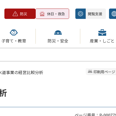
防災
休日・救急
閲覧支援
子育て・教育
防災・安全
産業・しごと
 水道事業の経営比較分析
印刷用ページ
析
ページ番号：P-00077