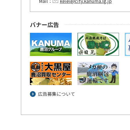
Mail：
keiei@city.kanuma.lg.jp
バナー広告
広告募集について