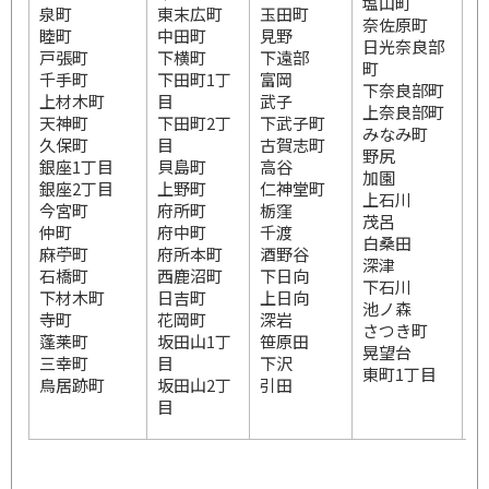
塩山町
緑
泉町
東末広町
玉田町
奈佐原町
緑
睦町
中田町
見野
日光奈良部
戸張町
下横町
下遠部
町
千手町
下田町1丁
富岡
下奈良部町
西
上材木町
目
武子
上奈良部町
天神町
下田町2丁
下武子町
みなみ町
西
久保町
目
古賀志町
野尻
銀座1丁目
貝島町
高谷
加園
西
銀座2丁目
上野町
仁神堂町
上石川
今宮町
府所町
栃窪
茂呂
西
仲町
府中町
千渡
白桑田
麻苧町
府所本町
酒野谷
深津
栄
石橋町
西鹿沼町
下日向
下石川
栄
下材木町
日吉町
上日向
池ノ森
栄
寺町
花岡町
深岩
さつき町
蓬莱町
坂田山1丁
笹原田
晃望台
三幸町
目
下沢
東町1丁目
鳥居跡町
坂田山2丁
引田
目