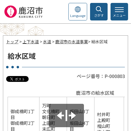
さがす
メニュー
Language
トップ
>
上下水道
>
水道
>
鹿沼市の水道事業
> 給水区域
給水区域
ページ番号：P-000803
鹿沼市の給水区域
東
万町
東
御成橋町1丁
文化橋町
坂田山3丁
村井町
幸
目
朝日町
目
上殿町
幸
御成橋町2丁
上田町
坂田山4丁
樅山町
緑
目
末広町
目