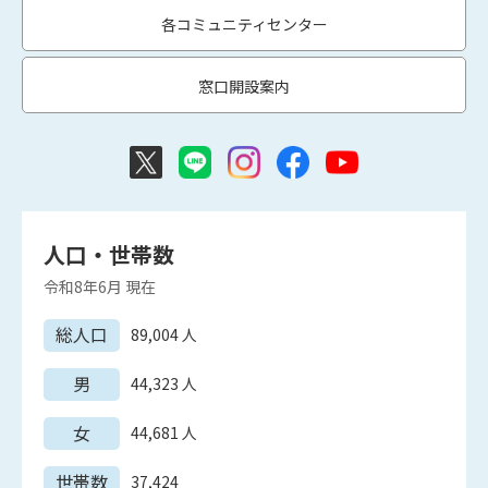
各コミュニティセンター
窓口開設案内
人口・世帯数
令和8年6月
現在
総人口
89,004
人
男
44,323
人
女
44,681
人
世帯数
37,424