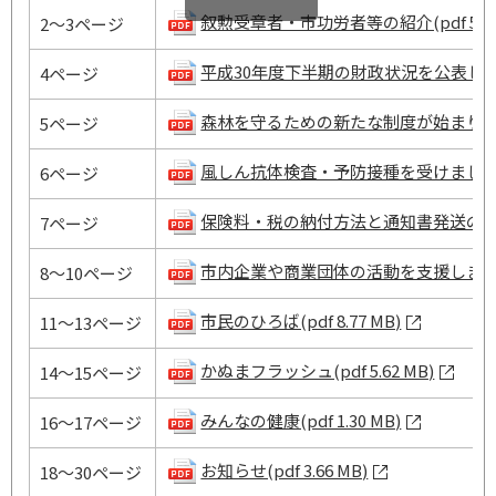
叙勲受章者・市功労者等の紹介(pdf 5.35
2～3ページ
平成30年度下半期の財政状況を公表します(pd
4ページ
森林を守るための新たな制度が始まりました(p
5ページ
風しん抗体検査・予防接種を受けましょう(pd
6ページ
保険料・税の納付方法と通知書発送のお知らせ(
7ページ
市内企業や商業団体の活動を支援します(pdf
8～10ページ
市民のひろば(pdf 8.77 MB)
11～13ページ
かぬまフラッシュ(pdf 5.62 MB)
14～15ページ
みんなの健康(pdf 1.30 MB)
16～17ページ
お知らせ(pdf 3.66 MB)
18～30ページ