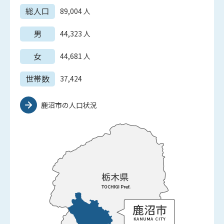
総人口
89,004
人
男
44,323
人
女
44,681
人
世帯数
37,424
鹿沼市の人口状況