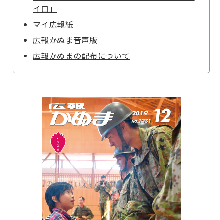
イロ」
マイ広報紙
広報かぬま音声版
広報かぬまの配布について