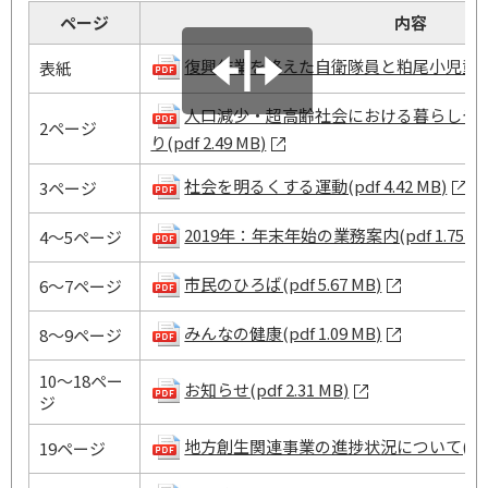
ページ
内容
復興作業を終えた自衛隊員と粕尾小児童(pdf 
表紙
人口減少・超高齢社会における暮らしや
2ページ
り(pdf 2.49 MB)
社会を明るくする運動(pdf 4.42 MB)
3ページ
2019年：年末年始の業務案内(pdf 1.75 MB
4～5ページ
市民のひろば(pdf 5.67 MB)
6～7ページ
みんなの健康(pdf 1.09 MB)
8～9ページ
10～18ペー
お知らせ(pdf 2.31 MB)
ジ
地方創生関連事業の進捗状況について(pdf 2.
19ページ