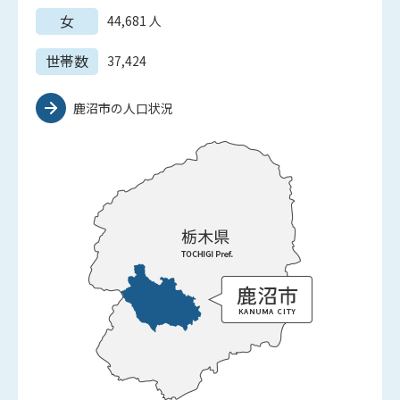
女
44,681
人
世帯数
37,424
鹿沼市の人口状況