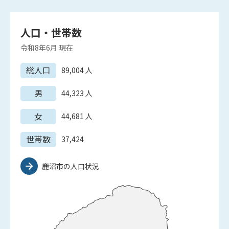
人口・世帯数
令和8年6月
現在
総人口
89,004
人
男
44,323
人
女
44,681
人
世帯数
37,424
鹿沼市の人口状況