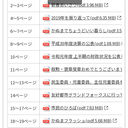
新春あいさつ(pdf 3.96 MB)
2～3ページ
2019年を振り返って(pdf 6.35 MB)
4～5ページ
かぬまでちょうどいい暮らし(pdf 3.58 M
6～7ページ
平成30年度決算の公表(pdf 1.08 MB)
8～9ページ
令和元年度 上半期の財政状況を公表します(pd
10ページ
叙勲・褒章受章おめでとうございます(pdf 2
11ページ
民生委員・児童委員、主任児童委員を紹介します
12～13ページ
友好都市グランドフォークスに行ってきました(
14ページ
市民のひろば(pdf 7.83 MB)
15～17ページ
かぬまフラッシュ(pdf 5.68 MB)
18～19ページ