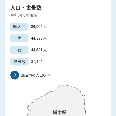
人口・世帯数
令和8年6月
現在
総人口
89,004
人
男
44,323
人
女
44,681
人
世帯数
37,424
鹿沼市の人口状況