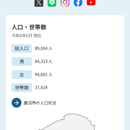
人口・世帯数
令和8年6月
現在
総人口
89,004
人
男
44,323
人
女
44,681
人
世帯数
37,424
鹿沼市の人口状況