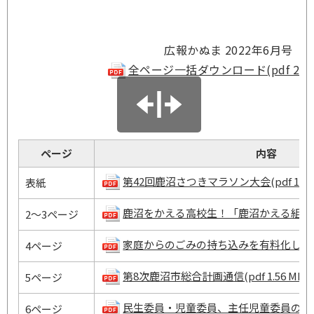
広報かぬま 2022年6月号
全ページ一括ダウンロード(pdf 22.7
ページ
内容
第42回鹿沼さつきマラソン大会(pdf 1.58 
表紙
鹿沼をかえる高校生！「鹿沼かえる組」(pdf 
2～3ページ
家庭からのごみの持ち込みを有料化します(pdf
4ページ
第8次鹿沼市総合計画通信(pdf 1.56 MB)
5ページ
民生委員・児童委員、主任児童委員の活動紹介(p
6ページ