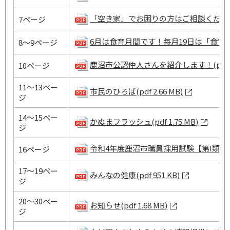
「空き家」でお困りの方はご相談ください(pdf
7ページ
6月は食育月間です！毎月19日は「食育の日」！
8～9ページ
鹿沼市公認仲人さんを紹介します！(pdf 1.
10ページ
11～13ペー
市民のひろば(pdf 2.66 MB)
ジ
14～15ペー
かぬまフラッシュ(pdf 1.75 MB)
ジ
令和4年度鹿沼市職員採用試験【第I類】(pdf 
16ページ
17～19ペー
みんなの健康(pdf 951 KB)
ジ
20～30ペー
お知らせ(pdf 1.68 MB)
ジ