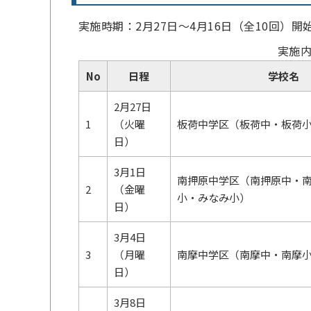
実施時期：2月27日～4月16日（全10回）開
実施
No
日程
学校名
2月27日
1
（火曜
板荷中学区（板荷中・板荷
日）
3月1日
南押原中学区（南押原中・
2
（金曜
小・みなみ小）
日）
3月4日
3
（月曜
南摩中学区（南摩中・南摩
日）
3月8日