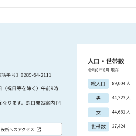
人口・世帯数
令和8年6月
現在
話番号】0289-64-2111
総人口
89,004
人
日（祝日等を除く）午前9時
男
44,323
人
異なります。
窓口開設案内
女
44,681
人
世帯数
37,424
市役所へのアクセス