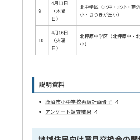
4月11日
北中学区（北中・北小・菊
9
（木曜
小・さつきが丘小）
日）
4月16日
北押原中学区（北押原中・
10
（火曜
小）
日）
説明資料
鹿沼市小中学校再編計画骨子
アンケート調査結果
地域住民向け意見交換会の開