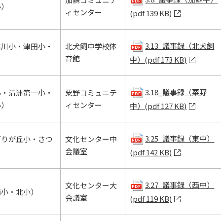
小）
ィセンター
(pdf 139 KB)
3.13_議事録（北犬飼
石川小・津田小・
北犬飼中学校体
育館
中）(pdf 173 KB)
3.18_議事録（粟野
小・清洲第一小・
粟野コミュニテ
小）
ィセンター
中）(pdf 127 KB)
3.25_議事録（東中）
どりが丘小・さつ
文化センター中
会議室
(pdf 142 KB)
3.27_議事録（西中）
文化センター大
西小・北小）
会議室
(pdf 119 KB)