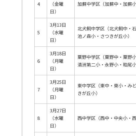
4
（金曜
加蘇中学区（加蘇中・加蘇
日）
3月13日
北犬飼中学区（北犬飼中・
5
（水曜
池ノ森小・さつきが丘小）
日）
3月18日
粟野中学区（粟野中・粟野
6
（月曜
清洲第二小・永野小・粕尾
日）
3月25日
東中学区（東中・東小・み
7
（月曜
きが丘小）
日）
3月27日
8
（水曜
西中学区（西中・中央小・
日）