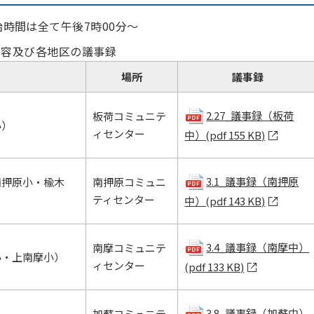
始時間は全て午後7時00分～
内容及び各地区の議事録
場所
議事録
2.27_議事録（板荷
板荷コミュニテ
小）
ィセンター
中）(pdf 155 KB)
3.1_議事録（南押原
南押原小・楡木
南押原コミュニ
ティセンター
中）(pdf 143 KB)
3.4_議事録（南摩中）
南摩コミュニテ
小・上南摩小）
ィセンター
(pdf 133 KB)
3.8_議事録（加蘇中）
加蘇コミュニテ