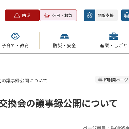
防災
休日・救急
閲覧支援
子育て・教育
防災・安全
産業・しごと
会の議事録公開について
印刷用ページ
交換会の議事録公開について
ページ番号：P-00954