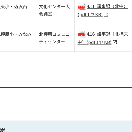
4.11_議事録（北中）
沢東小・菊沢西
文化センター大
会議室
(pdf 172 KB)
4.16_議事録（北押原
北押原小・みなみ
北押原コミュニ
ティセンター
中）(pdf 147 KB)
催