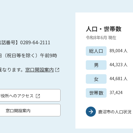
人口・世帯数
令和8年6月
現在
話番号】0289-64-2111
総人口
89,004
人
日（祝日等を除く）午前9時
男
44,323
人
異なります。
窓口開設案内
女
44,681
人
世帯数
37,424
市役所へのアクセス
窓口開設案内
鹿沼市の人口状況