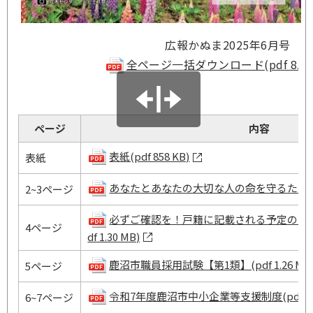
広報かぬま2025年6月号
全ページ一括ダウンロード(pdf 8.02
ページ
内容
表紙(pdf 858 KB)
表紙
あなたとあなたの大切な人の命を守るために(pdf
2~3ページ
必ずご確認を！戸籍に記載される予定の振り
4ページ
df 1.30 MB)
鹿沼市職員採用試験【第1類】(pdf 1.26 MB
5ページ
令和7年度鹿沼市中小企業等支援制度(pdf 1.2
6~7ページ