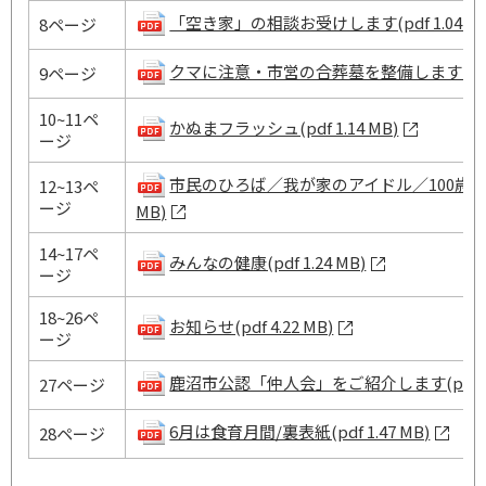
「空き家」の相談お受けします(pdf 1.04 MB
8ページ
クマに注意・市営の合葬墓を整備します(pdf 1.
9ページ
10~11ペ
かぬまフラッシュ(pdf 1.14 MB)
ージ
市民のひろば／我が家のアイドル／100歳万歳！
12~13ペ
ージ
MB)
14~17ペ
みんなの健康(pdf 1.24 MB)
ージ
18~26ペ
お知らせ(pdf 4.22 MB)
ージ
鹿沼市公認「仲人会」をご紹介します(pdf 1.8
27ページ
6月は食育月間/裏表紙(pdf 1.47 MB)
28ページ