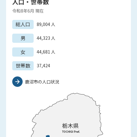
人口・世帯数
令和8年6月
現在
総人口
89,004
人
男
44,323
人
女
44,681
人
世帯数
37,424
鹿沼市の人口状況