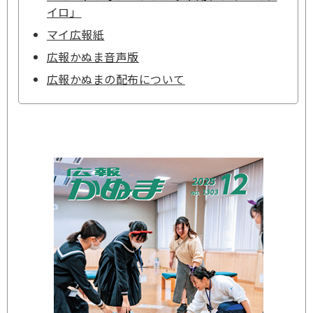
イロ」
マイ広報紙
広報かぬま音声版
広報かぬまの配布について