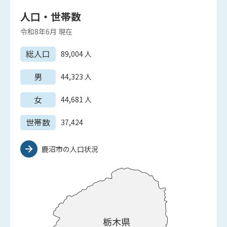
人口・世帯数
令和8年6月
現在
総人口
89,004
人
男
44,323
人
女
44,681
人
世帯数
37,424
鹿沼市の人口状況