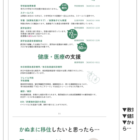
▼教育
▼健康
▼かぬ
ら…