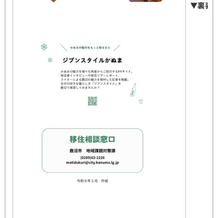
▼裏表
プ
ブ
内
移