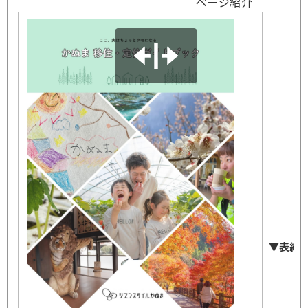
ページ紹介
▼表紙
豊
備
魅
だ