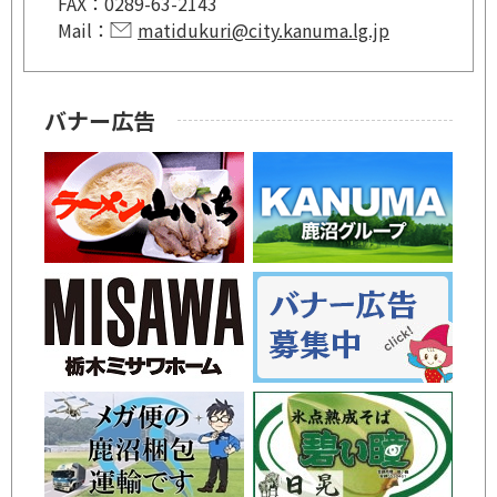
FAX：
0289-63-2143
Mail：
matidukuri@city.kanuma.lg.jp
バナー広告