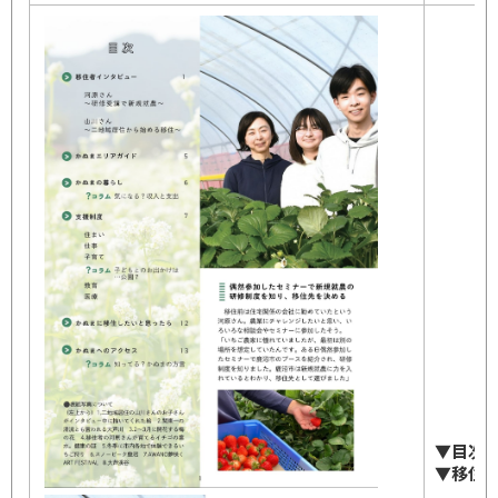
▼目次
▼移住者
新