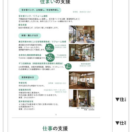
▼住ま
空
新
賃
▼仕事
創