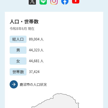
人口・世帯数
令和8年6月
現在
総人口
89,004
人
男
44,323
人
女
44,681
人
世帯数
37,424
鹿沼市の人口状況