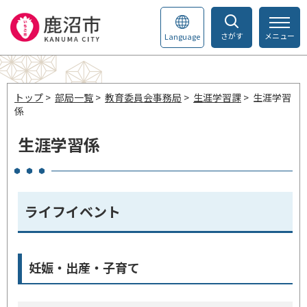
さがす
メニュー
Language
トップ
>
部局一覧
>
教育委員会事務局
>
生涯学習課
> 生涯学習
係
生涯学習係
ライフイベント
妊娠・出産・子育て