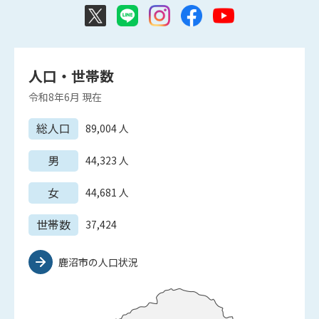
人口・世帯数
令和8年6月
現在
総人口
89,004
人
男
44,323
人
女
44,681
人
世帯数
37,424
鹿沼市の人口状況