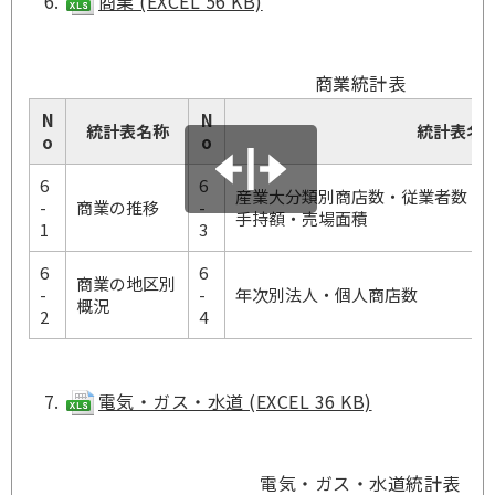
商業 (EXCEL 56 KB)
商業統計表
N
N
統計表名称
統計表名
o
o
6
6
産業大分類別商店数・従業者数・
-
商業の推移
-
手持額・売場面積
1
3
6
6
商業の地区別
-
-
年次別法人・個人商店数
概況
2
4
電気・ガス・水道 (EXCEL 36 KB)
電気・ガス・水道統計表