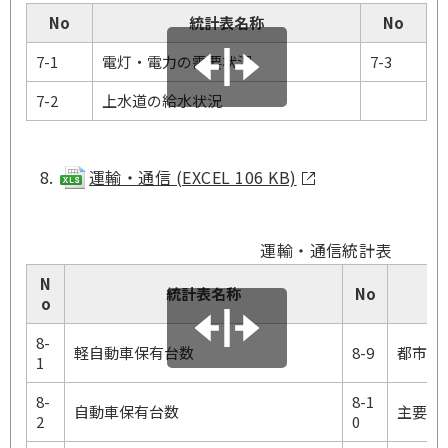
No
統計表名称
No
7-1
電灯・電力の需要状況
7-3
7-2
上水道の給水状況
運輸・通信 (EXCEL 106 KB)
運輸・通信統計表
N
統計表名称
No
o
8-
軽自動車保有台数
8-9
都市計
1
8-
8-1
自動車保有台数
主要市
2
0