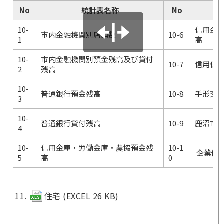
No
統計表名称
No
10-
信用金
市内金融機関別店舗数
10-6
1
高
10-
市内金融機関別預金残高及び貸付
10-7
信用保
2
残高
10-
普通銀行預金残高
10-8
手形交
3
10-
普通銀行貸付残高
10-9
鹿沼市
4
10-
信用金庫・労働金庫・農協預金残
10-1
企業倒
5
高
0
住宅 (EXCEL 26 KB)