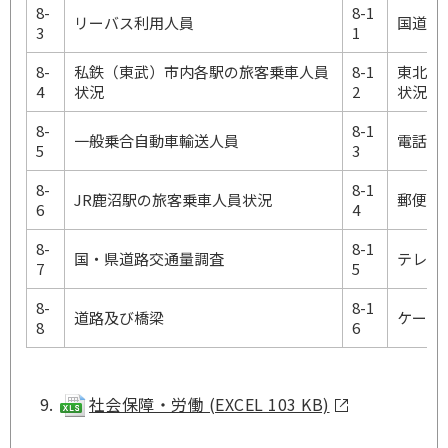
8-
8-1
リーバス利用人員
国道及
3
1
8-
私鉄（東武）市内各駅の旅客乗車人員
8-1
東北縦
4
状況
2
状況
8-
8-1
一般乗合自動車輸送人員
電話の
5
3
8-
8-1
JR鹿沼駅の旅客乗車人員状況
郵便施
6
4
8-
8-1
国・県道路交通量調査
テレビ
7
5
8-
8-1
道路及び橋梁
ケーブ
8
6
社会保障・労働 (EXCEL 103 KB)