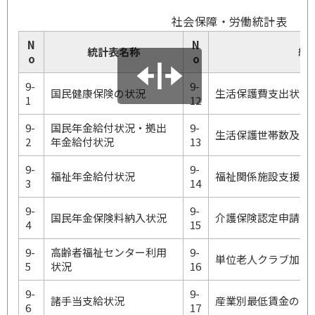
社会保障・労働統計表
N
N
統計表名称
統
o
o
9-
9-
国民健康保険の状況
生活保護費支出状況
1
12
9-
国民年金給付状況・拠出
9-
生活保護世帯数及び
2
年金給付状況
13
9-
9-
福祉年金給付状況
福祉関係施設支援状
3
14
9-
9-
国民年金保険料納入状況
介護保険認定申請の
4
15
9-
高齢者福祉センター利用
9-
単位老人クラブ加入
5
状況
16
9-
9-
諸手当支給状況
産業別最低賃金の推
6
17