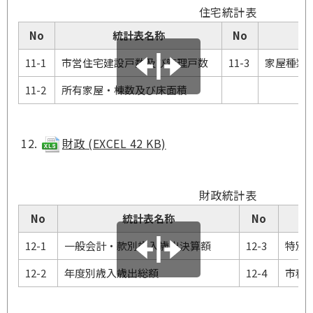
住宅統計表
No
統計表名称
No
11-1
市営住宅建設戸数及び管理戸数
11-3
家屋種類
11-2
所有家屋・棟数及び床面積
財政 (EXCEL 42 KB)
財政統計表
No
統計表名称
No
12-1
一般会計・款別歳入歳出決算額
12-3
特別
12-2
年度別歳入歳出総額
12-4
市税