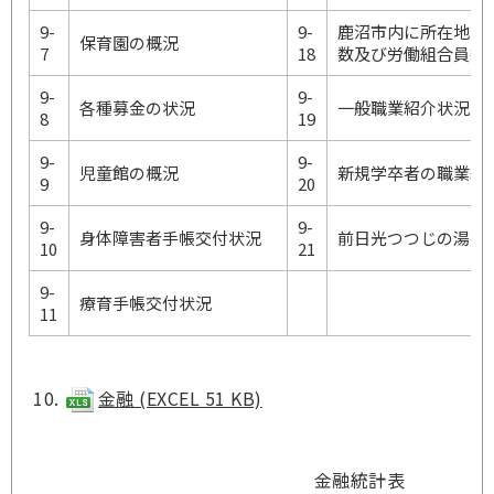
9-
9-
鹿沼市内に所在地の
保育園の概況
7
18
数及び労働組合員数
9-
9-
各種募金の状況
一般職業紹介状況及
8
19
9-
9-
児童館の概況
新規学卒者の職業紹
9
20
9-
9-
身体障害者手帳交付状況
前日光つつじの湯交
10
21
9-
療育手帳交付状況
11
金融 (EXCEL 51 KB)
金融統計表