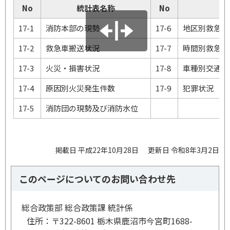
No
統計表名称
No
17-1
消防本部の現勢
17-6
地区別救急出
17-2
救急車搬送状況
17-7
時間別救急
17-3
火災・損害状況
17-8
車種別交通事
17-4
原因別火災発生件数
17-9
犯罪状況
17-5
消防団の現勢及び消防水位
掲載日 平成22年10月28日
更新日 令和8年3月2日
このページについてのお問い合わせ先
総合政策部 総合政策課 統計係
住所：
〒322-8601 栃木県鹿沼市今宮町1688-