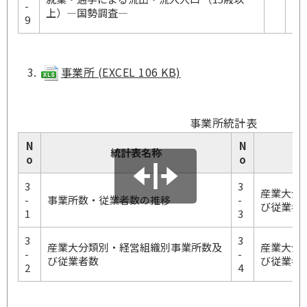
-
上）―国勢調査―
9
事業所 (EXCEL 106 KB)
事業所統計表
N
N
統計表名称
o
o
3
3
産業大分
-
事業所数・従業者数の推移
-
び従業者
1
3
3
3
産業大分類別・経営組織別事業所数及
産業大分
-
-
び従業者数
び従業者
2
4