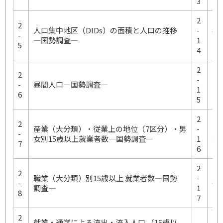
3
2
2
人口集中地区（DIDs）の面積と人口の推移
-
年
-
―国勢調査―
1
調
5
4
2
2
-
地
-
昼間人口―国勢調査―
1
口
6
5
2
2
産業（大分類）・従業上の地位（7区分）・男
-
地
-
女別15歳以上就業者数―国勢調査―
1
査
7
6
2
2
職業（大分類）別15歳以上 就業者数―国勢
-
-
外
調査―
1
8
7
2
就業・通学による流出・流入人口 （15歳以