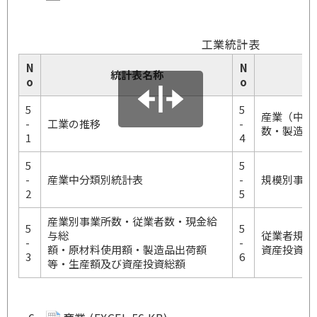
工業統計表
N
N
統計表名称
o
o
5
5
産業（中分
-
工業の推移
-
数・製造品
1
4
5
5
-
産業中分類別統計表
-
規模別事業
2
5
産業別事業所数・従業者数・現金給
5
5
与総
従業者規模
-
-
額・原材料使用額・製造品出荷額
資産投資総
3
6
等・生産額及び資産投資総額