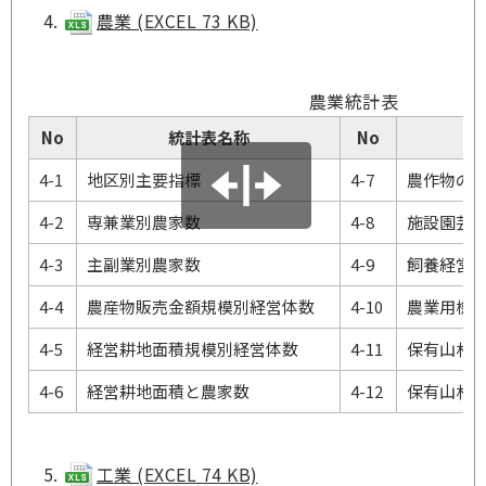
農業 (EXCEL 73 KB)
農業統計表
No
統計表名称
No
4-1
地区別主要指標
4-7
農作物の
4-2
専兼業別農家数
4-8
施設園芸
4-3
主副業別農家数
4-9
飼養経営
4-4
農産物販売金額規模別経営体数
4-10
農業用機
4-5
経営耕地面積規模別経営体数
4-11
保有山林
4-6
経営耕地面積と農家数
4-12
保有山林
工業 (EXCEL 74 KB)