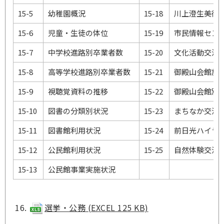
15-5
幼稚園概況
15-18
川上澄生美術
15-6
児童・生徒の体位
15-19
市民情報セン
15-7
中学校進路別卒業者数
15-20
文化活動交流
15-8
高等学校進路別卒業者数
15-21
御殿山会館施
15-9
視聴覚資料の推移
15-22
御殿山会館別
15-10
図書の分類別状況
15-23
まちなか交流
15-11
図書館利用状況
15-24
前日光ハイラ
15-12
公民館利用状況
15-25
自然体験交流
15-13
公民館事業実施状況
選挙・公務 (EXCEL 125 KB)