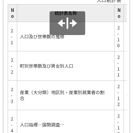
人口統計表
N
N
統計表名称
o
o
2
2
-
-
人口及び世帯数の推移
人
1
1
0
2
2
-
-
町別世帯数及び男女別人口
地
1
2
1
2
2
産業（大分類）地区別・産業別就業者の割
-
-
町
合
1
3
2
2
2
-
-
人口指標―国勢調査―
年
1
4