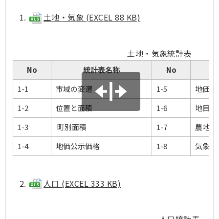
土地・気象 (EXCEL 88 KB)
土地・気象統計表
No
統計表名称
No
1-1
市域の変遷
1-5
地価調
1-2
位置と面積
1-6
地目別
1-3
町別面積
1-7
農地転
1-4
地価公示価格
1-8
気象概
人口 (EXCEL 333 KB)