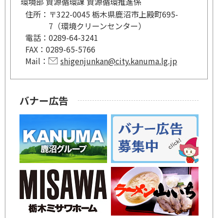
環境部 資源循環課 資源循環推進係
住所：
〒322-0045 栃木県鹿沼市上殿町695-
7（環境クリーンセンター）
電話：
0289-64-3241
FAX：
0289-65-5766
Mail：
shigenjunkan@city.kanuma.lg.jp
バナー広告