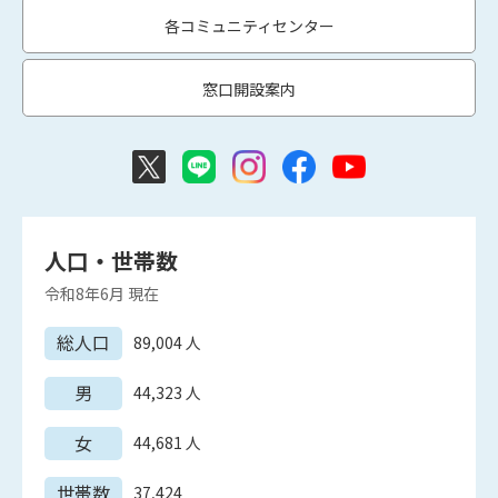
各コミュニティセンター
窓口開設案内
人口・世帯数
令和8年6月
現在
総人口
89,004
人
男
44,323
人
女
44,681
人
世帯数
37,424