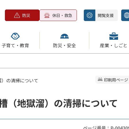
防災
休日・救急
閲覧支援
子育て・教育
防災・安全
産業・しごと
溜）の清掃について
印刷用ページ
槽（地獄溜）の清掃について
ページ番号：P-00430