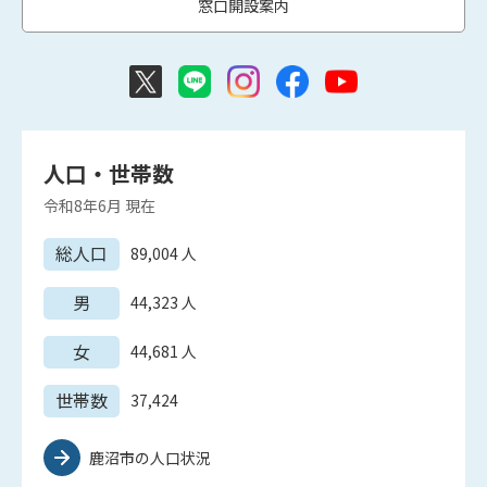
窓口開設案内
人口・世帯数
令和8年6月
現在
総人口
89,004
人
男
44,323
人
女
44,681
人
世帯数
37,424
鹿沼市の人口状況