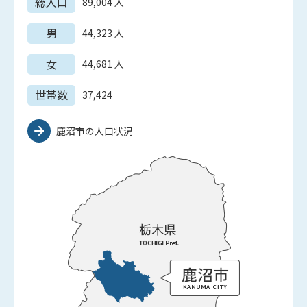
総人口
89,004
人
男
44,323
人
女
44,681
人
世帯数
37,424
鹿沼市の人口状況