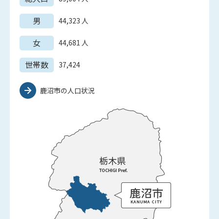
男
44,323
人
女
44,681
人
世帯数
37,424
鹿沼市の人口状況