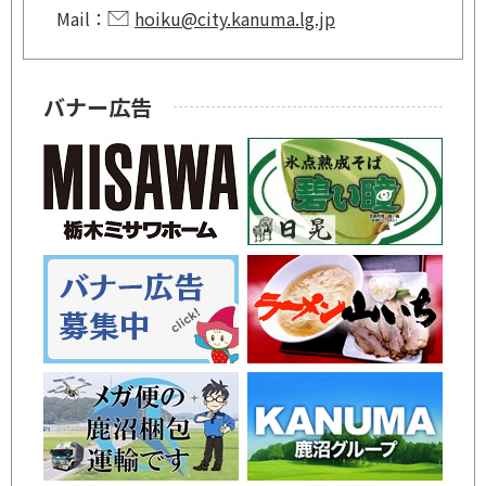
Mail：
hoiku@city.kanuma.lg.jp
バナー広告