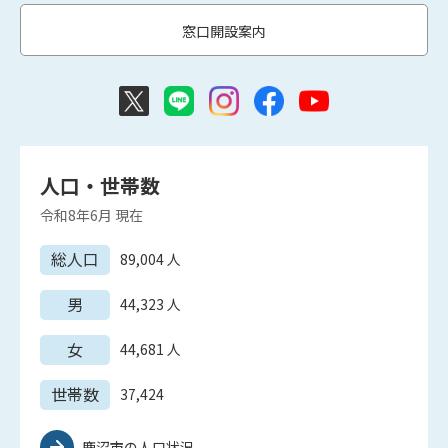
窓口開設案内
人口・世帯数
令和8年6月
現在
総人口
89,004
人
男
44,323
人
女
44,681
人
世帯数
37,424
鹿沼市の人口状況