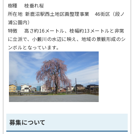
樹種 枝垂れ桜
所在地 新鹿沼駅西土地区画整理事業 46街区（段ノ
浦公園内）
特徴 高さ約16メートル、枝幅約13メートルと非常
に立派で、小藪川の水辺に映え、地域の景観形成のシ
ンボルとなっています。
募集について