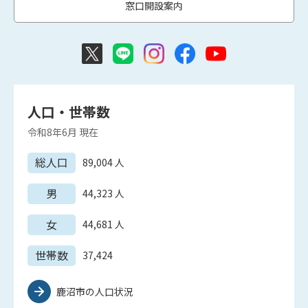
窓口開設案内
人口・世帯数
令和8年6月
現在
総人口
89,004
人
男
44,323
人
女
44,681
人
世帯数
37,424
鹿沼市の人口状況