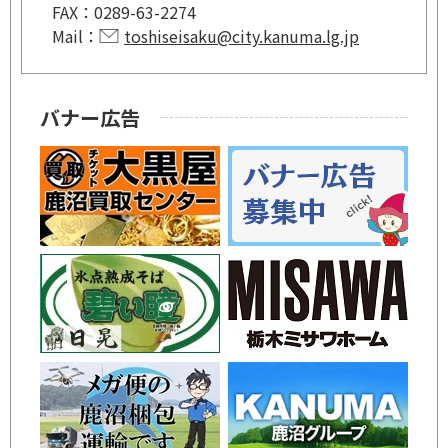
FAX：
0289-63-2274
Mail：
toshiseisaku@city.kanuma.lg.jp
バナー広告