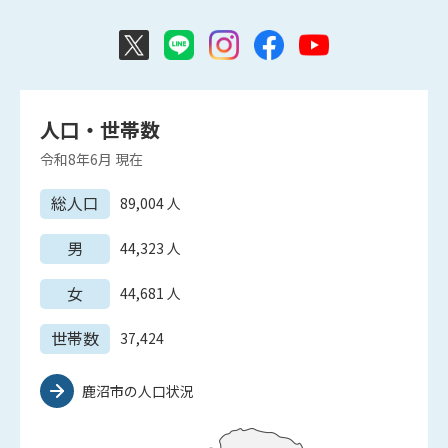
人口・世帯数
令和8年6月
現在
総人口
89,004
人
男
44,323
人
女
44,681
人
世帯数
37,424
鹿沼市の人口状況