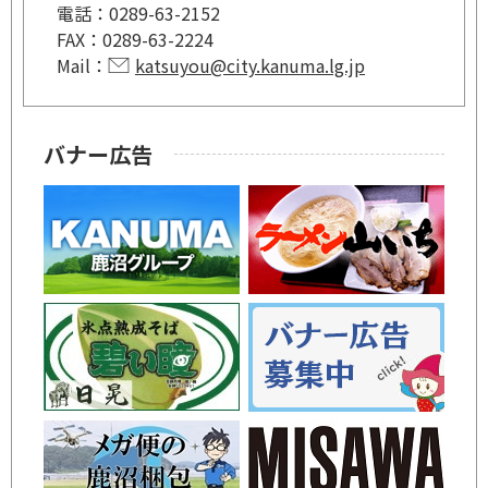
電話：
0289-63-2152
FAX：
0289-63-2224
Mail：
katsuyou@city.kanuma.lg.jp
バナー広告