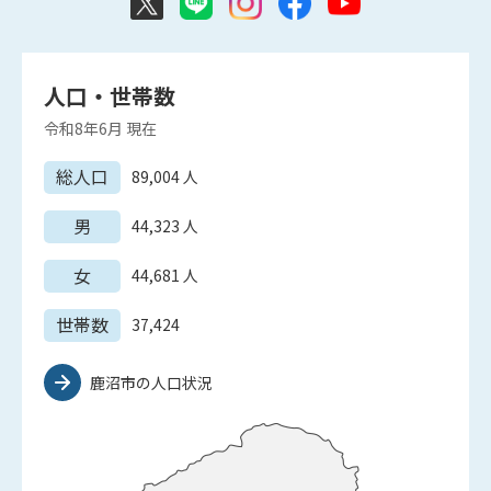
人口・世帯数
令和8年6月
現在
総人口
89,004
人
男
44,323
人
女
44,681
人
世帯数
37,424
鹿沼市の人口状況