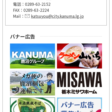
電話：
0289-63-2152
FAX：
0289-63-2224
Mail：
katsuyou@city.kanuma.lg.jp
バナー広告