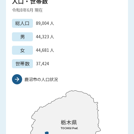
人口・世帯数
令和8年6月
現在
総人口
89,004
人
男
44,323
人
女
44,681
人
世帯数
37,424
鹿沼市の人口状況