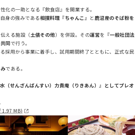
活性化の一助となる『飲食店』を開業する。
、自身の強みである
相撲料理『ちゃんこ』
と
鹿沼産のそば粉を
を伝える施設（
土俵その他
）を併設。その
運営
を
『一般社団法
と共同
で行う。
よる採用から事業に着手し、試用期間終了とともに、正式な民
済み
である。
山万水（せんざんばんすい）力貴庵（りきあん）』としてプレオ
。
.97 MB)