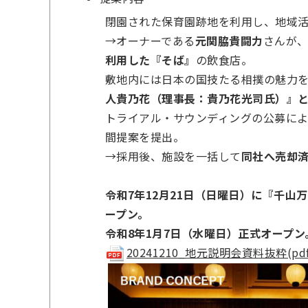
閉園された保育園跡地を利用し、地域
→オーナーである
元関脇貴闘力
さんが
利用した『そば』
の飲食店。
敷地内には日本の国技たる相撲の魅力
人貴乃花（理事長：貴乃花光司氏）』
トライアル・サウンディングの公募に
間提案を提出。
→採用後、施設を一括して
同社へ売却
令和7年12月21日（日曜日）に『千
ープン。
令和8年1月7日（水曜日）正式オープン
20241210_地元説明会資料抜粋(pdf 1