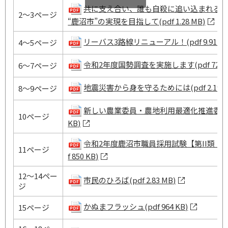
共に支え合い、誰も自殺に追い込まれる
2～3ページ
“鹿沼市”の実現を目指して(pdf 1.28 MB)
リーバス3路線リニューアル！(pdf 9.91 MB
4～5ページ
令和2年度国勢調査を実施します(pdf 728 K
6～7ページ
地震災害から身を守るためには(pdf 2.19 M
8～9ページ
新しい農業委員・農地利用最適化推進委員を紹介
10ページ
KB)
令和2年度鹿沼市職員採用試験【第II類・
11ページ
f 850 KB)
12～14ペー
市民のひろば(pdf 2.83 MB)
ジ
かぬまフラッシュ(pdf 964 KB)
15ページ