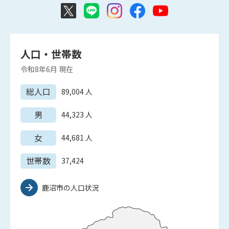
人口・世帯数
令和8年6月
現在
総人口
89,004
人
男
44,323
人
女
44,681
人
世帯数
37,424
鹿沼市の人口状況