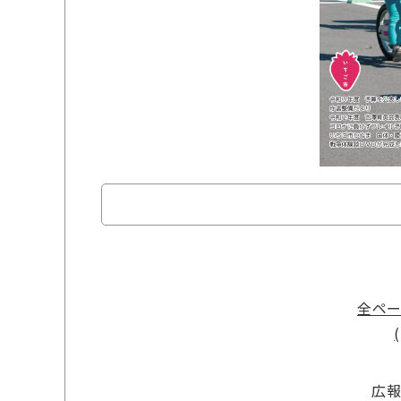
全ペ
広報