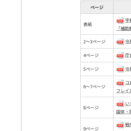
ページ
宇
表紙
「補助輪
令
2～3ページ
庁舎
4ページ
令
5ページ
コ
6～7ページ
フレイル
い
8ページ
国体・障ス
戦
9ページ