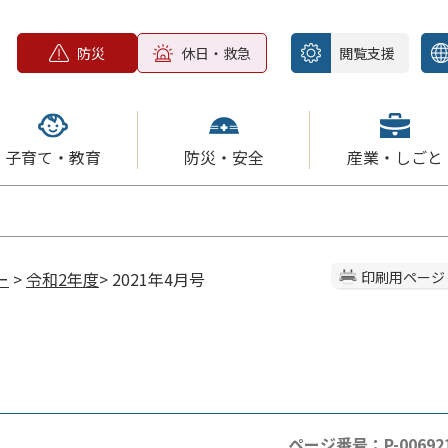
防災
休日・救急
閲覧支援
子育て・教育
防災・安全
産業・しごと
ー
>
令和2年度
> 2021年4月号
印刷用ページ
ページ番号：P-00692