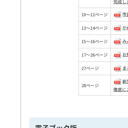
完成しまし
市民
10～12ページ
か
13～14ページ
みん
15～16ページ
お知
17～26ページ
ま
27ページ
新
28ページ
徹底にご
電子ブック版