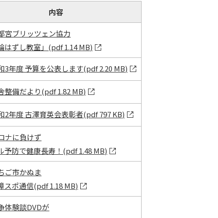
内容
都宮ブリッツェン協力
はずし教室」(pdf 1.14 MB)
和3年度 予算を公表します(pdf 2.20 MB)
整備だより(pdf 1.82 MB)
和2年度 古澤育英会表彰者(pdf 797 KB)
ロナに負けず
予防で健康長寿！(pdf 1.48 MB)
ちご市かぬま
ポ通信(pdf 1.18 MB)
争体験談DVDが