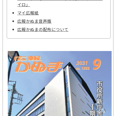
イロ」
マイ広報紙
広報かぬま音声版
広報かぬまの配布について