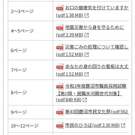
お口の健康気を付けていますか？
2～3ページ
(pdf 1.38 MB)
地震災害から身を守るために
4～5ページ
(pdf 2.39 MB)
災害ごみの処理について確認しま
6ページ
(pdf 1.52 MB)
あなたの身の回りの看板は大丈夫
7ページ
(pdf 1.52 MB)
令和3年度鹿沼市職員採用試験
8ページ
【第II類・就職氷河期世代対象】
(pdf 840 KB)
第43回鹿沼市民文化祭(pdf 562 KB
9ページ
市民のひろば(pdf 2.30 MB)
10～12ページ